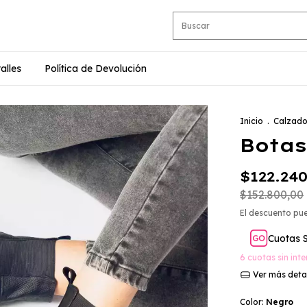
alles
Política de Devolución
Inicio
.
Calzad
Bota
$122.24
$152.800,00
El descuento pu
Cuotas 
6
cuotas sin int
Ver más deta
Color:
Negro