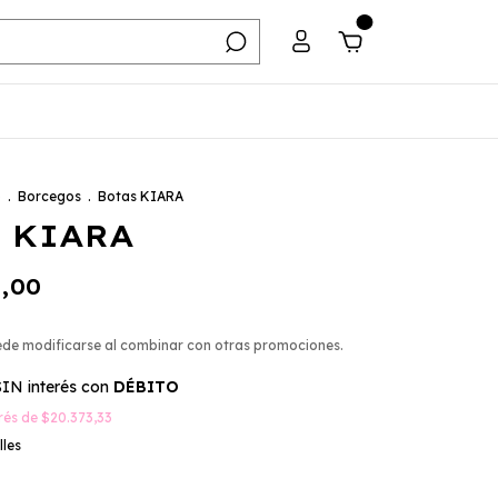
0
o
.
Borcegos
.
Botas KIARA
s KIARA
0,00
ede modificarse al combinar con otras promociones.
SIN interés con
DÉBITO
erés de
$20.373,33
lles