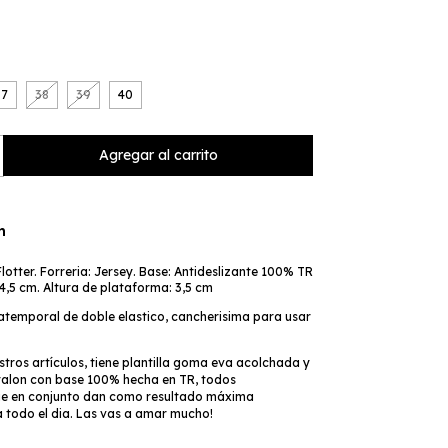
37
38
39
40
n
lotter. Forreria: Jersey. Base: Antideslizante 100% TR
 4,5 cm. Altura de plataforma: 3,5 cm
 atemporal de doble elastico, cancherisima para usar
ros artículos, tiene plantilla goma eva acolchada y
 talon con base 100% hecha en TR, todos
e en conjunto dan como resultado máxima
todo el dia. Las vas a amar mucho!