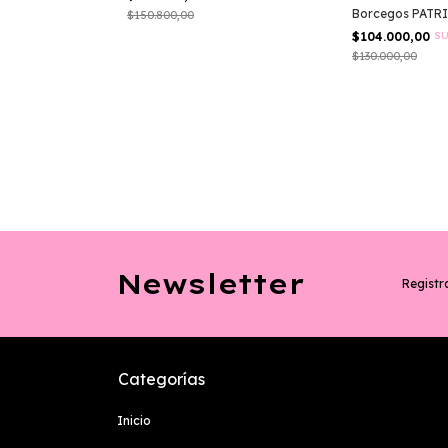
Borcegos PATR
$150.800,00
$104.000,00
SU
$130.000,00
ER SALE!
Newsletter
Registra
Categorías
Inicio