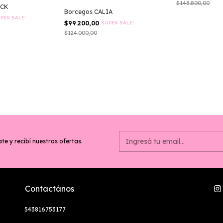
$148.800,00
ICK
Borcegos CALIA
PER SALE!
$99.200,00
SUPER SALE!
$124.000,00
te y recibí nuestras ofertas.
Contactános
543816753177